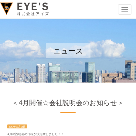
Toggle
navigat
ニュース
＜4月開催☆会社説明会のお知らせ＞
2017年03月08日
4月の説明会の日程が決定致しました！！