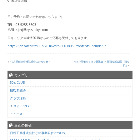
6. 製造技術職
▽ご予約・お問い合わせはこちらまで↓
TEL：03-5255-3603
MAIL：jinji@eyes-tokyo.com
▽キャリタス就活2018からのご応募も受付しております。
https://job.career-tasu.jp/2018/corp/00038050/contents/include/1/
«
＜3月開催☆会社説明会のお知らせ＞
☆5.14開催☆ＢＢＱ懇親会 in 葛西海浜公園 西な
ぎさ
»
カテゴリー
50’s CLUB
BBQ懇親会
クラブ活動
スポーツEYE
ニュース
最近の投稿
日総工産株式会社との事業統合について