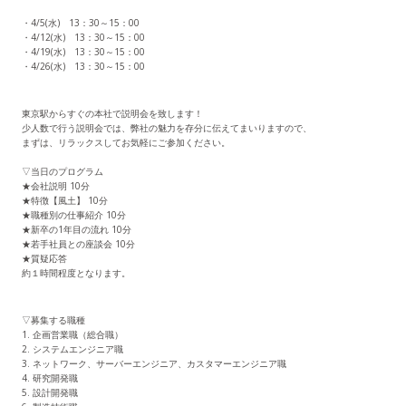
・4/5(水) 13：30～15：00
・4/12(水) 13：30～15：00
・4/19(水) 13：30～15：00
・4/26(水) 13：30～15：00
東京駅からすぐの本社で説明会を致します！
少人数で行う説明会では、弊社の魅力を存分に伝えてまいりますので、
まずは、リラックスしてお気軽にご参加ください。
▽当日のプログラム
★会社説明 10分
★特徴【風土】 10分
★職種別の仕事紹介 10分
★新卒の1年目の流れ 10分
★若手社員との座談会 10分
★質疑応答
約１時間程度となります。
▽募集する職種
1. 企画営業職（総合職）
2. システムエンジニア職
3. ネットワーク、サーバーエンジニア、カスタマーエンジニア職
4. 研究開発職
5. 設計開発職