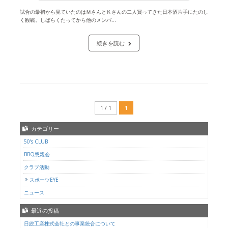
試合の最初から見ていたのはＭさんとＫさんの二人買ってきた日本酒片手にたのし
く観戦。しばらくたってから他のメンバ...
続きを読む
1 / 1
1
カテゴリー
50’s CLUB
BBQ懇親会
クラブ活動
スポーツEYE
ニュース
最近の投稿
日総工産株式会社との事業統合について