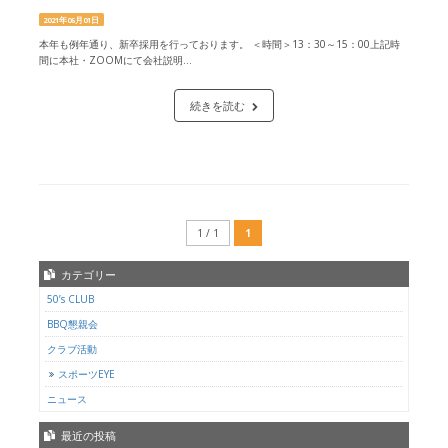
2021年06月01日
本年も例年通り、新卒採用を行っております。 ＜時間＞13：30～15：00上記時
間に本社・ZOOMにて会社説明...
続きを読む
1 / 1
1
カテゴリー
50’s CLUB
BBQ懇親会
クラブ活動
スポーツEYE
ニュース
最近の投稿