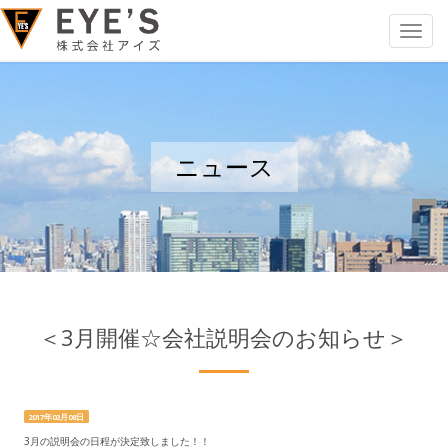
Toggle
navigat
ニュース
＜3月開催☆会社説明会のお知らせ＞
2017年03月08日
3月の説明会の日程が決定致しました！！