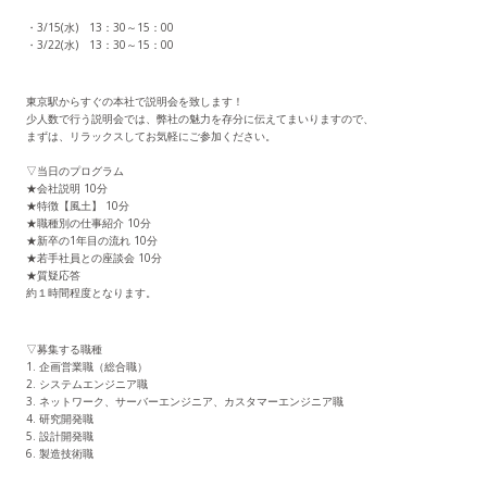
・3/15(水) 13：30～15：00
・3/22(水) 13：30～15：00
東京駅からすぐの本社で説明会を致します！
少人数で行う説明会では、弊社の魅力を存分に伝えてまいりますので、
まずは、リラックスしてお気軽にご参加ください。
▽当日のプログラム
★会社説明 10分
★特徴【風土】 10分
★職種別の仕事紹介 10分
★新卒の1年目の流れ 10分
★若手社員との座談会 10分
★質疑応答
約１時間程度となります。
▽募集する職種
1. 企画営業職（総合職）
2. システムエンジニア職
3. ネットワーク、サーバーエンジニア、カスタマーエンジニア職
4. 研究開発職
5. 設計開発職
6. 製造技術職