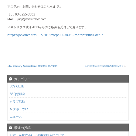
▽ご予約・お問い合わせはこちらまで↓
TEL：03-5255-3603
MAIL：jinji@eyes-tokyo.com
▽キャリタス就活2018からのご応募も受付しております。
https://job.career-tasu.jp/2018/corp/00038050/contents/include/1/
«
FA（Factory Automation）事業発足のご案内
＜4月開催☆会社説明会のお知らせ＞
»
カテゴリー
50’s CLUB
BBQ懇親会
クラブ活動
スポーツEYE
ニュース
最近の投稿
日総工産株式会社との事業統合について