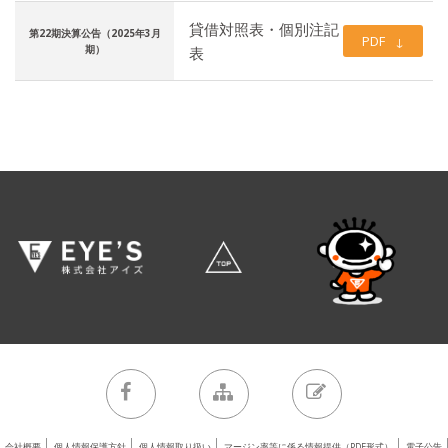
貸借対照表・個別注記
第22期決算公告（2025年3月
PDF
(PDF 148KB)
期）
表
会社概要
個人情報保護方針
個人情報取り扱い
マージン率等に係る情報提供（PDF形式）
電子公告