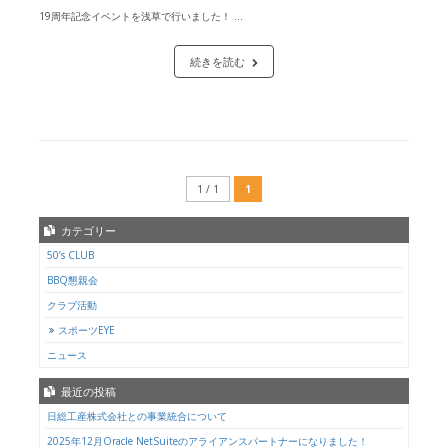
19周年記念イベントを浅草で行いました！ ...
続きを読む
1 / 1
1
カテゴリー
50’s CLUB
BBQ懇親会
クラブ活動
スポーツEYE
ニュース
最近の投稿
日総工産株式会社との事業統合について
2025年12月Oracle NetSuiteのアライアンスパートナーになりました！