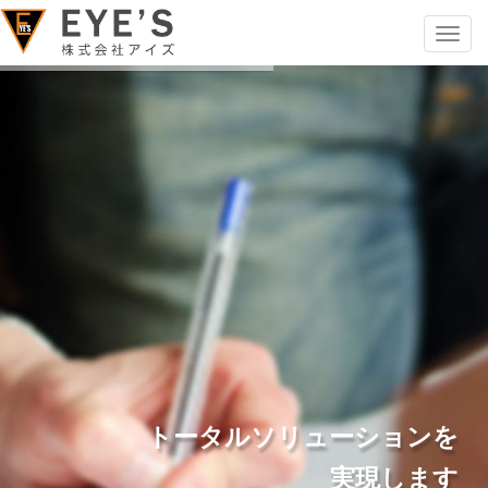
Toggle
navigat
トータルソリューションを
実現
します