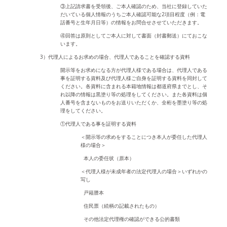
③上記請求書を受領後、ご本人確認のため、当社に登録していた
だいている個人情報のうちご本人確認可能な2項目程度（例：電
話番号と生年月日等）の情報をお問合せさせていただきます。
④回答は原則としてご本人に対して書面（封書郵送）にておこな
います。
3）代理人によるお求めの場合、代理人であることを確認する資料
開示等をお求めになる方が代理人様である場合は、代理人である
事を証明する資料及び代理人様ご自身を証明する資料を同封して
ください。各資料に含まれる本籍地情報は都道府県までとし、そ
れ以降の情報は黒塗り等の処理をしてください。また各資料は個
人番号を含まないものをお送りいただくか、全桁を墨塗り等の処
理をしてください。
①代理人である事を証明する資料
＜開示等の求めをすることにつき本人が委任した代理人
様の場合＞
本人の委任状（原本）
＜代理人様が未成年者の法定代理人の場合＞いずれかの
写し
戸籍謄本
住民票（続柄の記載されたもの）
その他法定代理権の確認ができる公的書類