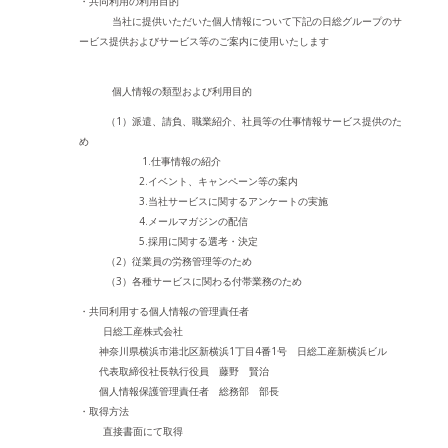
・共同利用の利用目的
当社に提供いただいた個人情報について下記の日総グループのサ
ービス提供およびサービス等のご案内に使用いたします
個人情報の類型および利用目的
（1）派遣、請負、職業紹介、社員等の仕事情報サービス提供のた
め
1.仕事情報の紹介
2.イベント、キャンペーン等の案内
3.当社サービスに関するアンケートの実施
4.メールマガジンの配信
5.採用に関する選考・決定
（2）従業員の労務管理等のため
（3）各種サービスに関わる付帯業務のため
・共同利用する個人情報の管理責任者
日総工産株式会社
神奈川県横浜市港北区新横浜1丁目4番1号 日総工産新横浜ビル
代表取締役社長執行役員 藤野 賢治
個人情報保護管理責任者 総務部 部長
・取得方法
直接書面にて取得