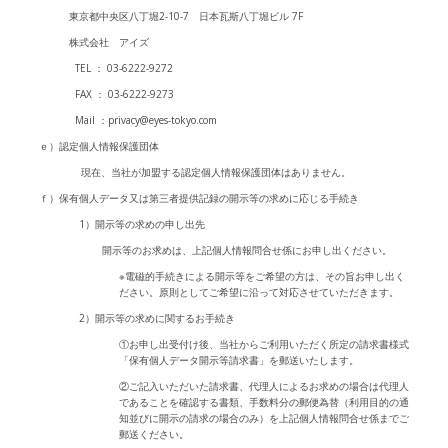
東京都中央区八丁堀2-10-7 日本瓦斯八丁堀ビル 7F
株式会社 アイズ
TEL ： 03-6222-9272
FAX ： 03-6222-9273
Mail ：privacy@eyes-tokyo.com
ｅ）認定個人情報保護団体
現在、当社が加盟する認定個人情報保護団体はありません。
ｆ）保有個人データ又は第三者提供記録の開示等の求めに応じる手続き
1）開示等の求めの申し出先
開示等のお求めは、上記個人情報問合せ係にお申し出ください。
※電磁的手続きによる開示等をご希望の方は、その旨お申し出く
ださい。原則としてご希望に沿って対応させていただきます。
2）開示等の求めに関するお手続き
①お申し出受付け後、当社からご利用いただく所定の請求書様式
「保有個人データ開示等請求書」を郵送いたします。
②ご記入いただいた請求書、代理人によるお求めの場合は代理人
であることを確認する書類、手数料分の郵便為替（利用目的の通
知並びに開示の請求の場合のみ）を上記個人情報問合せ係までご
郵送ください。