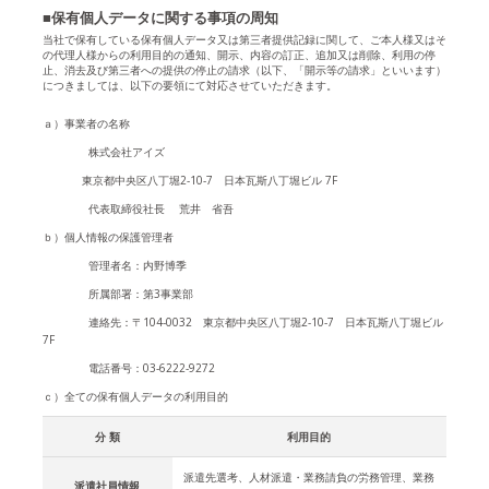
■保有個人データに関する事項の周知
当社で保有している保有個人データ又は第三者提供記録に関して、ご本人様又はそ
の代理人様からの利用目的の通知、開示、内容の訂正、追加又は削除、利用の停
止、消去及び第三者への提供の停止の請求（以下、「開示等の請求」といいます）
につきましては、以下の要領にて対応させていただきます。
ａ）事業者の名称
株式会社アイズ
東京都中央区八丁堀2-10-7 日本瓦斯八丁堀ビル 7F
代表取締役社長 荒井 省吾
ｂ）個人情報の保護管理者
管理者名：内野博季
所属部署：第3事業部
連絡先：〒104-0032 東京都中央区八丁堀2-10-7 日本瓦斯八丁堀ビル
7F
電話番号：03-6222-9272
ｃ）全ての保有個人データの利用目的
分 類
利用目的
派遣先選考、人材派遣・業務請負の労務管理、業務
派遣社員情報