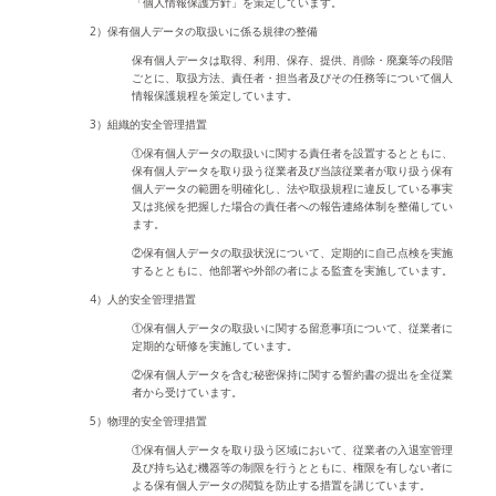
「個人情報保護方針」を策定しています。
2）保有個人データの取扱いに係る規律の整備
保有個人データは取得、利用、保存、提供、削除・廃棄等の段階
ごとに、取扱方法、責任者・担当者及びその任務等について個人
情報保護規程を策定しています。
3）組織的安全管理措置
①保有個人データの取扱いに関する責任者を設置するとともに、
保有個人データを取り扱う従業者及び当該従業者が取り扱う保有
個人データの範囲を明確化し、法や取扱規程に違反している事実
又は兆候を把握した場合の責任者への報告連絡体制を整備してい
ます。
②保有個人データの取扱状況について、定期的に自己点検を実施
するとともに、他部署や外部の者による監査を実施しています。
4）人的安全管理措置
①保有個人データの取扱いに関する留意事項について、従業者に
定期的な研修を実施しています。
②保有個人データを含む秘密保持に関する誓約書の提出を全従業
者から受けています。
5）物理的安全管理措置
①保有個人データを取り扱う区域において、従業者の入退室管理
及び持ち込む機器等の制限を行うとともに、権限を有しない者に
よる保有個人データの閲覧を防止する措置を講じています。