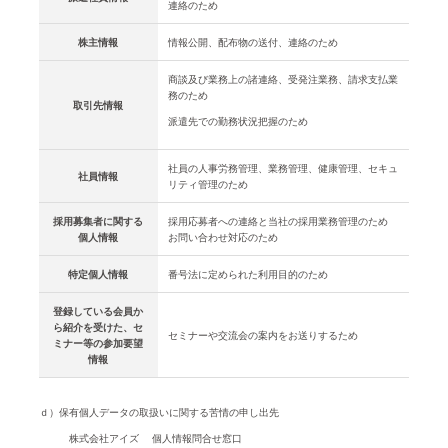
連絡のため
株主情報
情報公開、配布物の送付、連絡のため
商談及び業務上の諸連絡、受発注業務、請求支払業
務のため
取引先情報
派遣先での勤務状況把握のため
社員の人事労務管理、業務管理、健康管理、セキュ
社員情報
リティ管理のため
採用募集者に関する
採用応募者への連絡と当社の採用業務管理のため
個人情報
お問い合わせ対応のため
特定個人情報
番号法に定められた利用目的のため
登録している会員か
ら紹介を受けた、セ
セミナーや交流会の案内をお送りするため
ミナー等の参加要望
情報
ｄ）保有個人データの取扱いに関する苦情の申し出先
株式会社アイズ 個人情報問合せ窓口