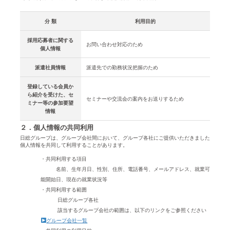
分 類
利用目的
採用応募者に関する
お問い合わせ対応のため
個人情報
派遣社員情報
派遣先での勤務状況把握のため
登録している会員か
ら紹介を受けた、セ
セミナーや交流会の案内をお送りするため
ミナー等の参加要望
情報
２．個人情報の共同利用
日総グループは、グループ会社間において、グループ各社にご提供いただきました
個人情報を共同して利用することがあります。
・共同利用する項目
名前、生年月日、性別、住所、電話番号、メールアドレス、就業可
能開始日、現在の就業状況等
・共同利用する範囲
日総グループ各社
該当するグループ会社の範囲は、以下のリンクをご参照ください
グループ会社一覧