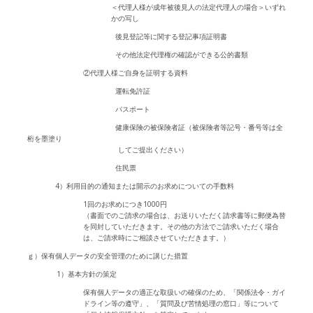
＜代理人様が成年被後見人の法定代理人の場合＞いずれ
かの写し
後見登記等に関する登記事項証明書
その他法定代理権の確認ができる公的書類
②代理人様ご自身を証明する資料
運転免許証
パスポート
健康保険の被保険者証（被保険者等記号・番号等は全
桁を墨塗り
してご提出ください）
住民票
4）利用目的の通知または開示のお求めについての手数料
1回のお求めにつき1000円
（書面でのご請求の場合は、お送りいただく請求書等に郵便為替
を同封していただきます。その他の方法でご請求いただく場合
は、ご請求時にご相談させていただきます。）
ｇ）保有個人データの安全管理のために講じた措置
1）基本方針の策定
保有個人データの適正な取扱いの確保のため、「関係法令・ガイ
ドライン等の遵守」、「質問及び苦情処理の窓口」等について