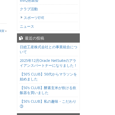
BBQ懇親会
クラブ活動
スポーツEYE
ニュース
須賀
»
最近の投稿
日総工産株式会社との事業統合につ
いて
2025年12月Oracle NetSuiteのアラ
イアンスパートナーになりました！
【50’S CLUB】50代からマラソンを
始めました
【50’s CLUB】酵素玄米が炊ける炊
飯器を買いました
【50’s CLUB】私の趣味・こだわり
③