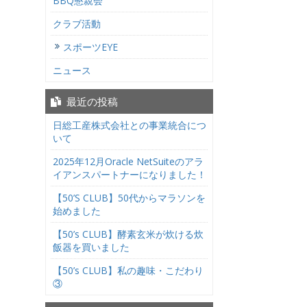
BBQ懇親会
クラブ活動
スポーツEYE
ニュース
最近の投稿
日総工産株式会社との事業統合につ
いて
2025年12月Oracle NetSuiteのアラ
イアンスパートナーになりました！
【50’S CLUB】50代からマラソンを
始めました
【50’s CLUB】酵素玄米が炊ける炊
飯器を買いました
【50’s CLUB】私の趣味・こだわり
③