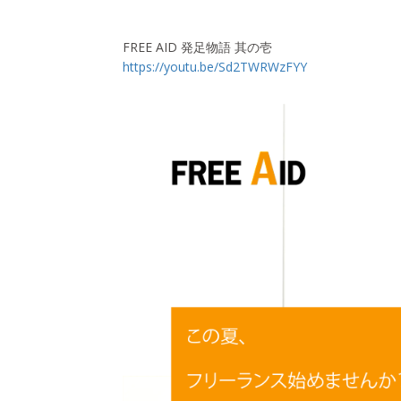
FREE AID 発足物語 其の壱
https://youtu.be/Sd2TWRWzFYY