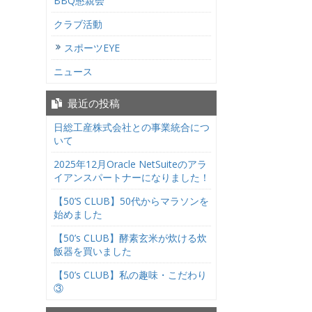
BBQ懇親会
クラブ活動
スポーツEYE
ニュース
最近の投稿
日総工産株式会社との事業統合につ
いて
2025年12月Oracle NetSuiteのアラ
イアンスパートナーになりました！
【50’S CLUB】50代からマラソンを
始めました
【50’s CLUB】酵素玄米が炊ける炊
飯器を買いました
【50’s CLUB】私の趣味・こだわり
③