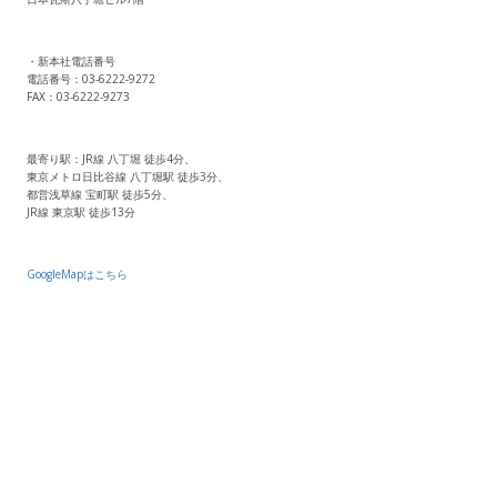
・新本社電話番号
電話番号：03-6222-9272
FAX：03-6222-9273
最寄り駅：JR線 八丁堀 徒歩4分、
東京メトロ日比谷線 八丁堀駅 徒歩3分、
都営浅草線 宝町駅 徒歩5分、
JR線 東京駅 徒歩13分
GoogleMapはこちら