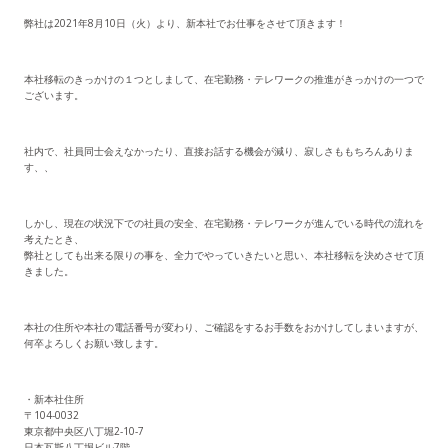
弊社は2021年8月10日（火）より、新本社でお仕事をさせて頂きます！
本社移転のきっかけの１つとしまして、在宅勤務・テレワークの推進がきっかけの一つで
ございます。
社内で、社員同士会えなかったり、直接お話する機会が減り、寂しさももちろんありま
す、、
しかし、現在の状況下での社員の安全、在宅勤務・テレワークが進んでいる時代の流れを
考えたとき、
弊社としても出来る限りの事を、全力でやっていきたいと思い、本社移転を決めさせて頂
きました。
本社の住所や本社の電話番号が変わり、ご確認をするお手数をおかけしてしまいますが、
何卒よろしくお願い致します。
・新本社住所
〒104-0032
東京都中央区八丁堀2-10-7
日本瓦斯八丁堀ビル7階