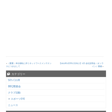
«
（重要）本社移転に伴うネットワークメンテナン
【2022年3月卒の方向け】9月 会社説明会（オンラ
スにつきまして
イン）開催
»
カテゴリー
50’s CLUB
BBQ懇親会
クラブ活動
スポーツEYE
ニュース