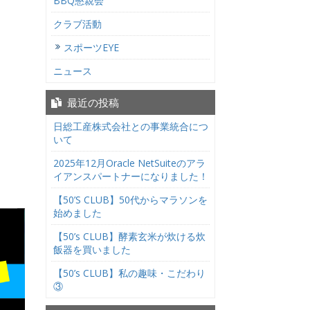
BBQ懇親会
クラブ活動
スポーツEYE
ニュース
最近の投稿
日総工産株式会社との事業統合につ
いて
2025年12月Oracle NetSuiteのアラ
イアンスパートナーになりました！
【50’S CLUB】50代からマラソンを
始めました
【50’s CLUB】酵素玄米が炊ける炊
飯器を買いました
【50’s CLUB】私の趣味・こだわり
③