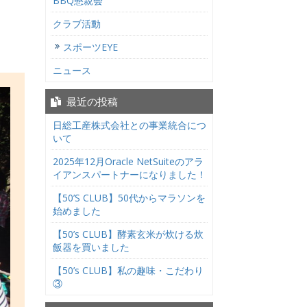
BBQ懇親会
クラブ活動
スポーツEYE
ニュース
最近の投稿
日総工産株式会社との事業統合につ
いて
2025年12月Oracle NetSuiteのアラ
イアンスパートナーになりました！
【50’S CLUB】50代からマラソンを
始めました
【50’s CLUB】酵素玄米が炊ける炊
飯器を買いました
【50’s CLUB】私の趣味・こだわり
③