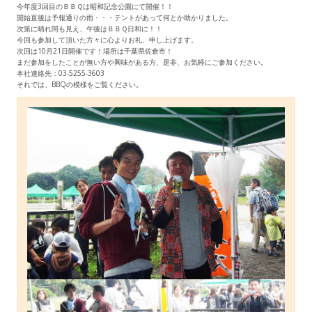
今年度3回目のＢＢＱは昭和記念公園にて開催！！
開始直後は予報通りの雨・・・テントがあって何とか助かりました。
次第に晴れ間も見え、午後はＢＢＱ日和に！！
今回も参加して頂いた方々に心よりお礼、申し上げます。
次回は10月21日開催です！場所は千葉県佐倉市！
まだ参加をしたことが無い方や興味がある方、是非、お気軽にご参加ください。
本社連絡先：03-5255-3603
それでは、BBQの模様をご覧ください。