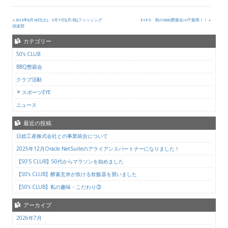
«
2012年8月18日(土)、9月17日(月/祝)フィッシング
EYE’S 秋のBBQ懇親会in千葉県！！
»
倶楽部
カテゴリー
50’s CLUB
BBQ懇親会
クラブ活動
スポーツEYE
ニュース
最近の投稿
日総工産株式会社との事業統合について
2025年12月Oracle NetSuiteのアライアンスパートナーになりました！
【50’S CLUB】50代からマラソンを始めました
【50’s CLUB】酵素玄米が炊ける炊飯器を買いました
【50’s CLUB】私の趣味・こだわり③
アーカイブ
2026年7月