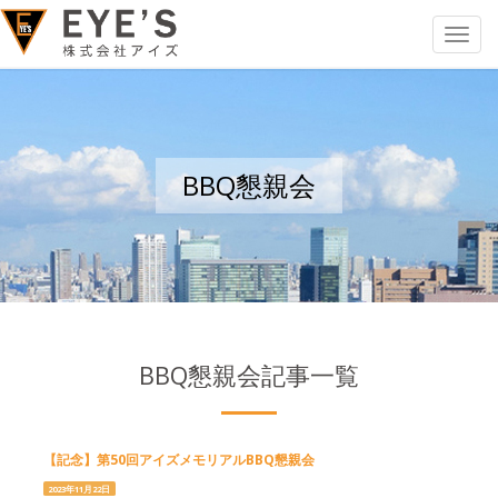
Toggle
navigat
BBQ懇親会
BBQ懇親会記事一覧
【記念】第50回アイズメモリアルBBQ懇親会
2023年11月22日