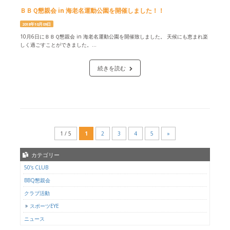
ＢＢＱ懇親会 in 海老名運動公園を開催しました！！
2018年10月09日
10月6日にＢＢＱ懇親会 in 海老名運動公園を開催致しました。 天候にも恵まれ楽
しく過ごすことができました。...
続きを読む
1 / 5
1
2
3
4
5
»
カテゴリー
50’s CLUB
BBQ懇親会
クラブ活動
スポーツEYE
ニュース