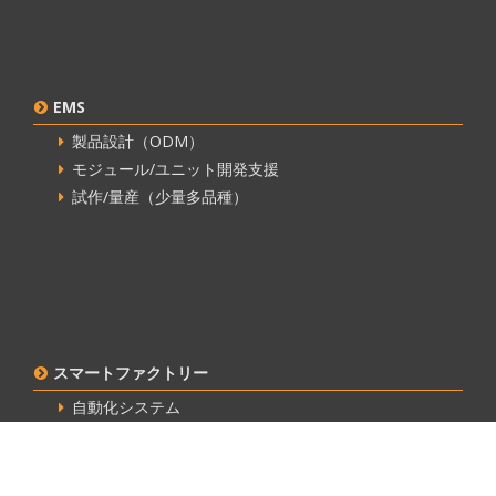
EMS
製品設計（ODM）
モジュール/ユニット開発支援
試作/量産（少量多品種）
スマートファクトリー
自動化システム
ロボットシステム
IoTエンジニアリング
生産技術