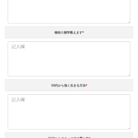
物知り雑学教えます
*
50代から強く生きる方法
*