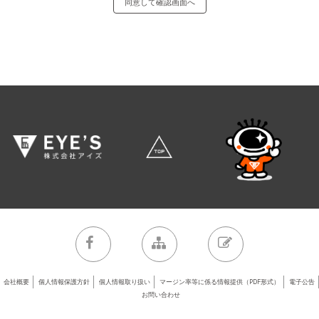
弊社は、ご本人の個人情報の取扱いを外部業者に委託するはございません。
個人情報に関する権利
「個人情報の取扱い」の４項以降をご参照下さい。
個人情報を与えることの任意性 ご本人より弊社に個人情報を提供することは任
意ですが提供をいただけない場合には、弊社への採用選考に伴うエントリー
は、出来ません。
本人を容易に認識できない方法による個人情報を取得 本人が容易に識別できな
い方法によって個人情報を取得することはございません。
個人情報に関する管理者
株式会社 アイズ
〒104-0032 東京都中央区八丁堀2-10-7 日本瓦斯八丁堀ビル7階
電話番号：03-6222-9272
管理者：個人情報保護責任者 内野 博季
会社概要
個人情報保護方針
個人情報取り扱い
マージン率等に係る情報提供（PDF形式）
電子公告
お問い合わせ