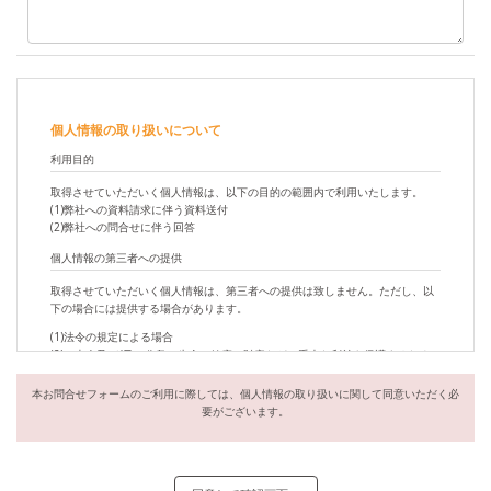
個人情報の取り扱いについて
利用目的
取得させていただいく個人情報は、以下の目的の範囲内で利用いたします。
(1)弊社への資料請求に伴う資料送付
(2)弊社への問合せに伴う回答
個人情報の第三者への提供
取得させていただいく個人情報は、第三者への提供は致しません。ただし、以
下の場合には提供する場合があります。
(1)法令の規定による場合
(2)ご本人及び/又は公衆の生命、健康、財産などの重大な利益を保護するために
必要な場合で、ご本人の同意を得ることが困難であるとき
(3)公衆衛生の向上又は児童の健全な育成のために特に必要がある場合で、ご本
本お問合せフォームのご利用に際しては、個人情報の取り扱いに関して同意いただく必
人の同意を得ることが困難であるとき
要がございます。
(4)国の機関若しくは地方公共団体からの委託を当社が受け法令の定める事務を
遂行することに対して協力する必要がある場合に、ご本人の同意を得ることに
よって当該事務の遂行に支障を及ぼすおそれがあるとき
個人情報の委託