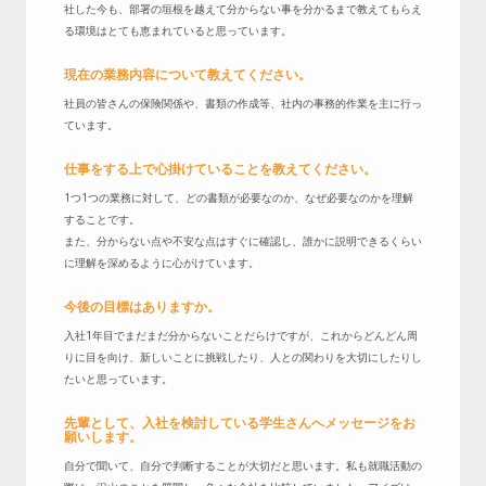
社した今も、部署の垣根を越えて分からない事を分かるまで教えてもらえ
る環境はとても恵まれていると思っています。
現在の業務内容について教えてください。
社員の皆さんの保険関係や、書類の作成等、社内の事務的作業を主に行っ
ています。
仕事をする上で心掛けていることを教えてください。
1つ1つの業務に対して、どの書類が必要なのか、なぜ必要なのかを理解
することです。
また、分からない点や不安な点はすぐに確認し、誰かに説明できるくらい
に理解を深めるように心がけています。
今後の目標はありますか。
入社1年目でまだまだ分からないことだらけですが、これからどんどん周
りに目を向け、新しいことに挑戦したり、人との関わりを大切にしたりし
たいと思っています。
先輩として、入社を検討している学生さんへメッセージをお
願いします。
自分で聞いて、自分で判断することが大切だと思います。私も就職活動の