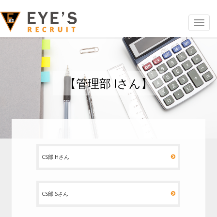
Toggle
navigat
【管理部 Iさん】
CS部 Hさん
CS部 Sさん