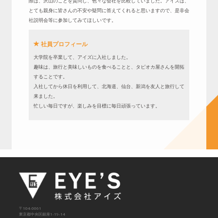
際は、沢山のことを質問し、色々な会社を比較していました。アイズは、
とても親身に皆さんの不安や疑問に答えてくれると思いますので、是非会
社説明会等に参加してみてほしいです。
社員プロフィール
大学院を卒業して、アイズに入社しました。
趣味は、旅行と美味しいものを食べることと、タピオカ屋さんを開拓
することです。
入社してから休日を利用して、北海道、仙台、新潟を友人と旅行して
来ました。
忙しい毎日ですが、楽しみを目標に毎日頑張っています。
〒104-0061
東京都中央区銀座1-19-14